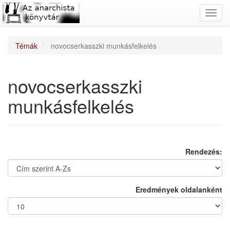
Toggl
navig
Témák
novocserkasszki munkásfelkelés
novocserkasszki
munkásfelkelés
Rendezés:
Eredmények oldalanként