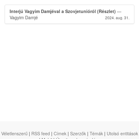
Interjú Vagyim Damjéval a Szovjetunióról (Részlet)
—
Vagyim Damjé
2024. aug. 31.
Véletlenszerű
|
RSS feed
|
Címek
|
Szerzők
|
Témák
|
Utolsó entitások